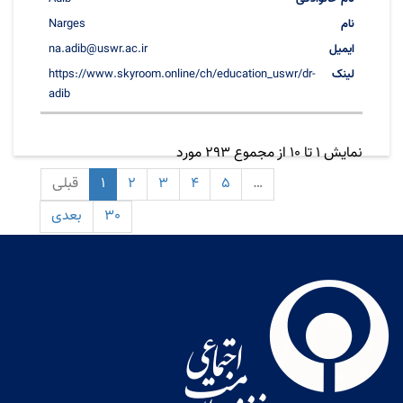
Narges
na.adib@uswr.ac.ir
https://www.skyroom.online/ch/education_uswr/dr-
adib
نمایش 1 تا 10 از مجموع 293 مورد
…
5
4
3
2
1
قبلی
30
بعدی