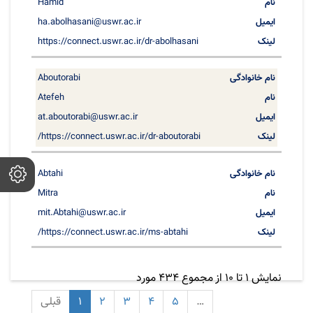
Hamid
ha.abolhasani@uswr.ac.ir
https://connect.uswr.ac.ir/dr-abolhasani
Aboutorabi
Atefeh
at.aboutorabi@uswr.ac.ir
https://connect.uswr.ac.ir/dr-aboutorabi/
Abtahi
Mitra
mit.Abtahi@uswr.ac.ir
https://connect.uswr.ac.ir/ms-abtahi/
نمایش 1 تا 10 از مجموع 434 مورد
…
5
4
3
2
1
قبلی